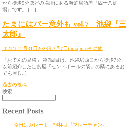
から徒歩5分ほどの場所にある海鮮居酒屋『四十八漁
場』です。 […]
たまにはバー意外も vol.7 池袋『三
太郎』
2022年12月31日
2023年3月7日
tomopuro
その他
「おでんの品格」 第7回目は、池袋駅西口から徒歩7分、
以前紹介した定食屋『セントポールの隣』の隣にあるお
でん屋 […]
投
過去の投稿
検索
稿
ナ
Recent Posts
ビ
今日はカレーよ 34杯目『マレーチャン』
ゲ