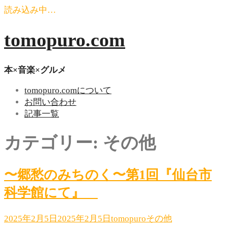
読み込み中…
コ
tomopuro.com
ン
テ
ン
本×音楽×グルメ
ツ
tomopuro.comについて
へ
お問い合わせ
ス
記事一覧
キ
ッ
カテゴリー:
その他
プ
〜郷愁のみちのく〜第1回『仙台市
科学館にて』
2025年2月5日
2025年2月5日
tomopuro
その他