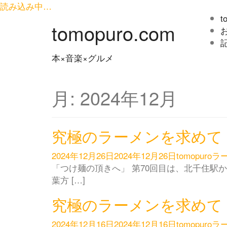
読み込み中…
コ
t
tomopuro.com
ン
テ
ン
本×音楽×グルメ
ツ
へ
ス
月:
2024年12月
キ
ッ
プ
究極のラーメンを求めて 
2024年12月26日
2024年12月26日
tomopuro
ラ
「つけ麺の頂きへ」 第70回目は、北千住駅
葉方 […]
究極のラーメンを求めて 
2024年12月16日
2024年12月16日
tomopuro
ラ