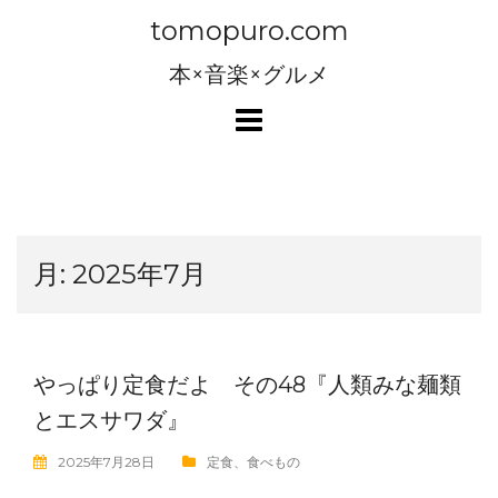
コ
tomopuro.com
ン
テ
本×音楽×グルメ
ン
ツ
へ
ス
キ
ッ
月:
2025年7月
プ
やっぱり定食だよ その48『人類みな麺類
とエスサワダ』
2025年7月28日
定食
、
食べもの