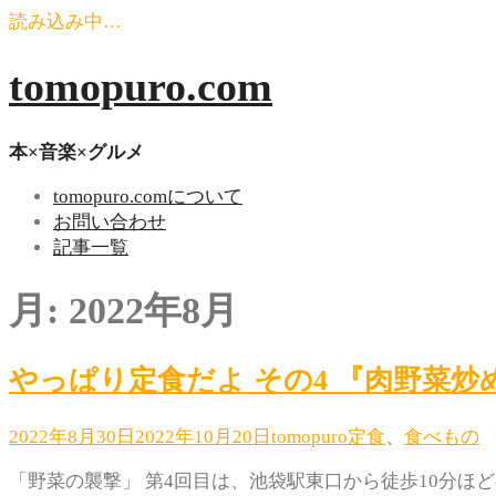
読み込み中…
コ
tomopuro.com
ン
テ
ン
本×音楽×グルメ
ツ
tomopuro.comについて
へ
お問い合わせ
ス
記事一覧
キ
ッ
月:
2022年8月
プ
やっぱり定食だよ その4 『肉野菜炒
2022年8月30日
2022年10月20日
tomopuro
定食
、
食べもの
「野菜の襲撃」 第4回目は、池袋駅東口から徒歩10分ほ