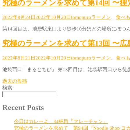
究極のラーメンを求めて第14回 〜狸
2022年8月24日
2022年10月20日
tomopuro
ラーメン
、
食べ
第14回目は、池袋駅東口より徒歩10分ほどの場所にぽつん
究極のラーメンを求めて第13回 〜広
2022年8月21日
2022年10月20日
tomopuro
ラーメン
、
食べ
池袋西口「まるとちび」 第13回目は、池袋駅西口から徒歩
投
過去の投稿
検索
稿
ナ
Recent Posts
ビ
今日はカレーよ 34杯目『マレーチャン』
ゲ
究極のラーメンを求めて 第94回『Noodle Shop ヨ