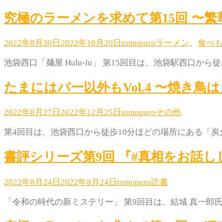
究極のラーメンを求めて第15回 〜
2022年8月30日
2022年10月20日
tomopuro
ラーメン
、
食べ
池袋西口「麺屋 Hulu-lu」 第15回目は、池袋駅西口から徒
たまにはバー以外もVol.4 〜焼き
2022年8月27日
2022年12月25日
tomopuro
その他
第4回目は、池袋西口から徒歩10分ほどの場所にある「炭火
書評シリーズ第9回 『#真相をお話し
2022年8月24日
2022年8月24日
tomopuro
読書
「令和の時代の新ミステリー」 第9回目は、結城 真一郎氏