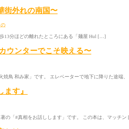
繁華街外れの南国〜
もの
歩13分ほどの離れたところにある「麺屋 Hul […]
鳥はカウンターでこそ映える〜
焼鳥 和み家」です。 エレベーターで地下に降りた途端、 [
します』
著の「#真相をお話しします」です。 この本は、マッチン [