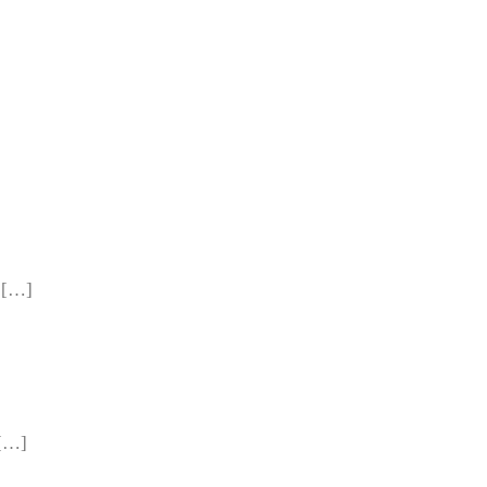
…]
…]