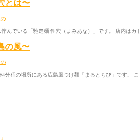
穴とは〜
もの
佇んでいる「馳走麺 狸穴（まみあな）」です。 店内はカ [
島の風〜
もの
4分程の場所にある広島風つけ麺「まるとちび」です。 こ [
カ』