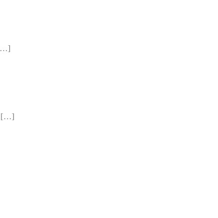
…]
…]