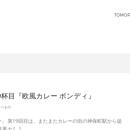
TOMO
9杯目『欧風カレー ボンディ』
食べもの
」 第19回目は、またまたカレーの街の神保町駅から徒
カ […]