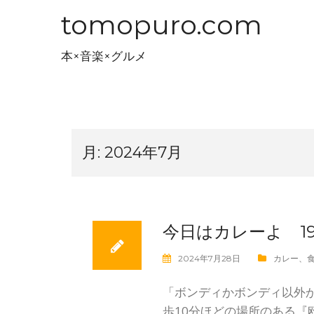
コ
tomopuro.com
ン
テ
本×音楽×グルメ
ン
ツ
へ
ス
キ
月:
2024年7月
ッ
プ
今日はカレーよ 1
2024年7月28日
カレー
、
「ボンディかボンディ以外か
歩10分ほどの場所のある『欧風