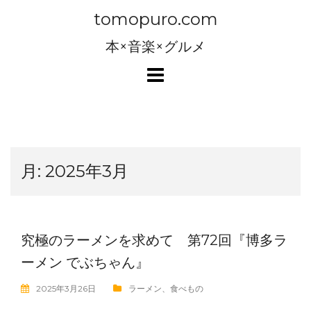
コ
tomopuro.com
ン
テ
本×音楽×グルメ
ン
ツ
へ
ス
キ
ッ
月:
2025年3月
プ
究極のラーメンを求めて 第72回『博多ラ
ーメン でぶちゃん』
2025年3月26日
ラーメン
、
食べもの