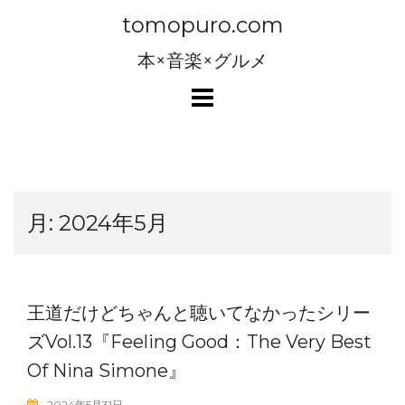
コ
tomopuro.com
ン
テ
本×音楽×グルメ
ン
ツ
へ
ス
キ
ッ
月:
2024年5月
プ
王道だけどちゃんと聴いてなかったシリー
ズVol.13『Feeling Good：The Very Best
Of Nina Simone』
2024年5月31日