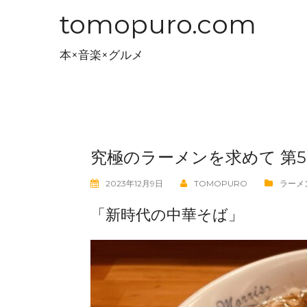
コ
tomopuro.com
ン
テ
本×音楽×グルメ
ン
ツ
へ
ス
キ
究極のラーメンを求めて 第50
ッ
プ
2023年12月9日
TOMOPURO
ラーメ
「新時代の中華そば」