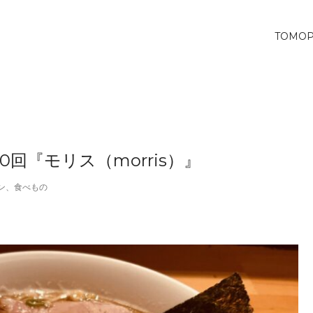
TOMO
回『モリス（morris）』
ン
、
食べもの