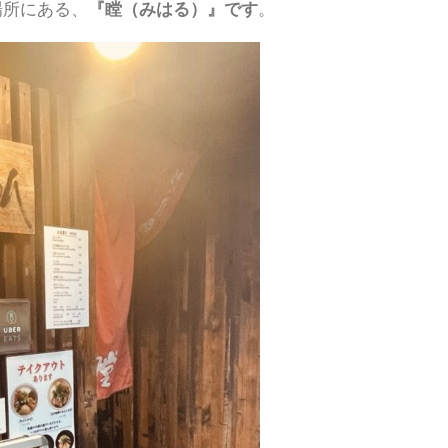
場所にある、
『瞠（みはる）』です
。