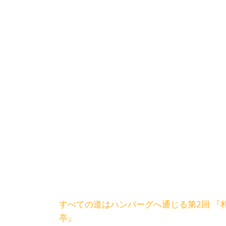
投
すべての道はハンバーグへ通じる第2回 『札
亭』