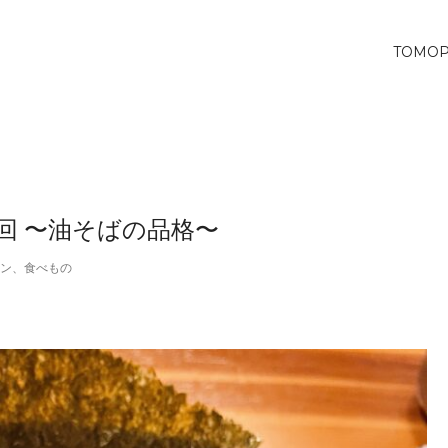
TOMO
回 〜油そばの品格〜
ン
、
食べもの