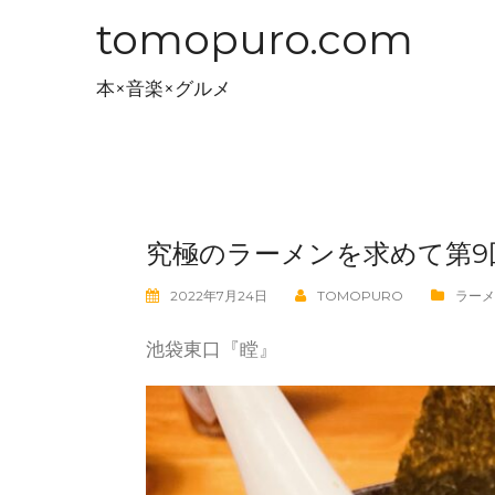
コ
tomopuro.com
ン
テ
本×音楽×グルメ
ン
ツ
へ
ス
キ
究極のラーメンを求めて第9
ッ
プ
2022年7月24日
TOMOPURO
ラーメ
池袋東口『瞠』