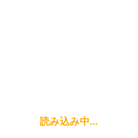
した食感で、タンタンメンのスープに良く合います。
がふんだんに盛り込まれており、箸が進むのに一役担っ
かり熱くなりました笑
ナがつくようにと中華料理の担々麺をアレンジしたのが
、川崎市を中心に30店舗以上の展開をしています。
たくなりますが、その味はたしかに受け継がれた、身も
読み込み中…