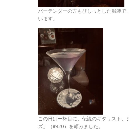
バーテンダーの方もぴしっとした服装で
います。
この日は一杯目に、伝説のギタリスト、
ズ」（¥920）を頼みました。