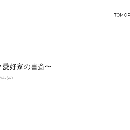
TOMO
ック愛好家の書斎〜
飲みもの