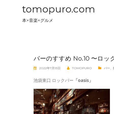
コ
tomopuro.com
ン
テ
本×音楽×グルメ
ン
ツ
へ
ス
キ
バーのすすめ No.10 〜ロ
ッ
プ
2022年7月13日
TOMOPURO
バー
、
池袋東口 ロックバー
「oasis」