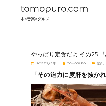
コ
tomopuro.com
ン
テ
本×音楽×グルメ
ン
ツ
へ
ス
キ
やっぱり定食だよ その25 
ッ
プ
2023年2月25日
TOMOPURO
定食
、
「その迫力に度肝を抜か