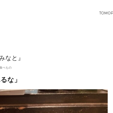
TOMO
『みなと』
食べもの
れるな」