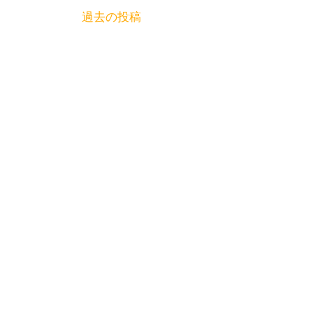
投
過去の投稿
稿
ナ
ビ
ゲ
ー
シ
ョ
ン