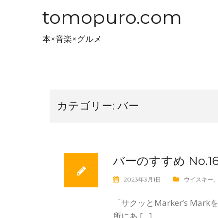
コ
tomopuro.com
ン
テ
本×音楽×グルメ
ン
ツ
へ
ス
キ
カテゴリー:
バー
ッ
プ
バーのすすめ No.1
2023年3月1日
ウイスキー
「サクッとMarker’s M
所にあ […]